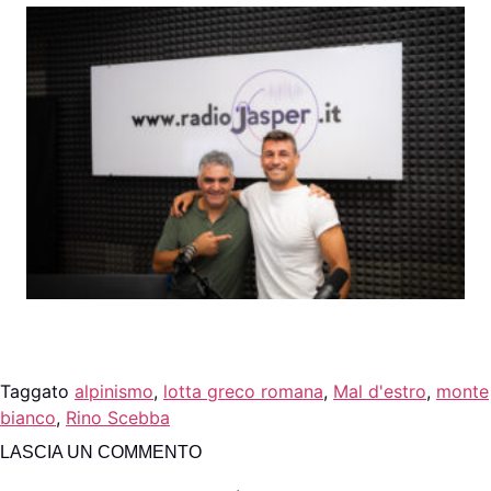
Taggato
alpinismo
,
lotta greco romana
,
Mal d'estro
,
monte
bianco
,
Rino Scebba
LASCIA UN COMMENTO