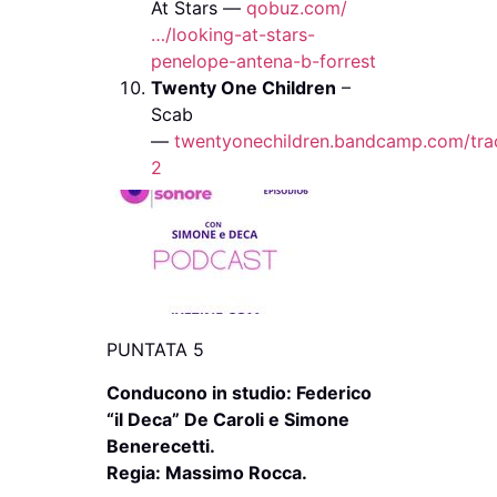
At Stars —
qobuz.com/
…/looking-at-stars-
penelope-antena-b-forrest
Twenty One Children
–
Scab
—
twentyonechildren.bandcamp.com/tra
2
PUNTATA 5
Conducono in studio: Federico
“il Deca” De Caroli e Simone
Benerecetti.
Regia: Massimo Rocca.