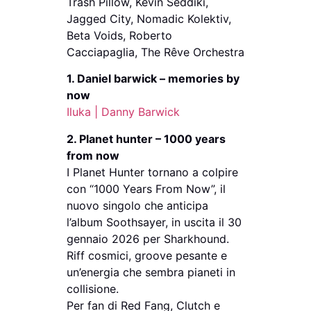
Trash Pillow, Kevin Seddiki,
Jagged City, Nomadic Kolektiv,
Beta Voids, Roberto
Cacciapaglia, The Rêve Orchestra
1. Daniel barwick – memories by
now
Iluka | Danny Barwick
2. Planet hunter – 1000 years
from now
I Planet Hunter tornano a colpire
con “1000 Years From Now”, il
nuovo singolo che anticipa
l’album Soothsayer, in uscita il 30
gennaio 2026 per Sharkhound.
Riff cosmici, groove pesante e
un’energia che sembra pianeti in
collisione.
Per fan di Red Fang, Clutch e