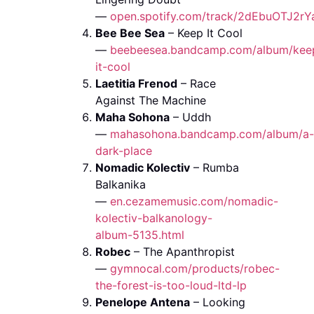
—
open.spotify.com/track/2dEbuOTJ2rY
Bee Bee Sea
– Keep It Cool
—
beebeesea.bandcamp.com/album/kee
it-cool
Laetitia Frenod
– Race
Against The Machine
Maha Sohona
– Uddh
—
mahasohona.bandcamp.com/album/a-
dark-place
Nomadic Kolectiv
– Rumba
Balkanika
—
en.cezamemusic.com/nomadic-
kolectiv-balkanology-
album-5135.html
Robec
– The Apanthropist
—
gymnocal.com/products/robec-
the-forest-is-too-loud-ltd-lp
Penelope Antena
– Looking