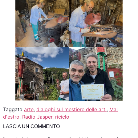
Taggato
arte
,
dialoghi sul mestiere delle arti
,
Mal
d'estro
,
Radio Jasper
,
riciclo
LASCIA UN COMMENTO